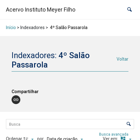
Acervo Instituto Meyer Filho
Início
> Indexadores >
4º Salão Passarola
Indexadores:
4º Salão
Voltar
Passarola
Compartilhar
Lista de itens
Controle de ordenação e visualização
Busca avançada
Ordenar
por
Ver em:
Data de criação