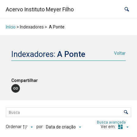
Acervo Instituto Meyer Filho
Início
> Indexadores >
A Ponte
Indexadores:
A Ponte
Voltar
Compartilhar
Lista de itens
Controle de ordenação e visualização
Busca avançada
Ordenar
por
Ver em:
Data de criação