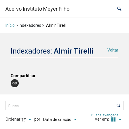
Acervo Instituto Meyer Filho
Início
> Indexadores >
Almir Tirelli
Indexadores:
Almir Tirelli
Voltar
Compartilhar
Lista de itens
Controle de ordenação e visualização
Busca avançada
Ordenar
por
Ver em:
Data de criação