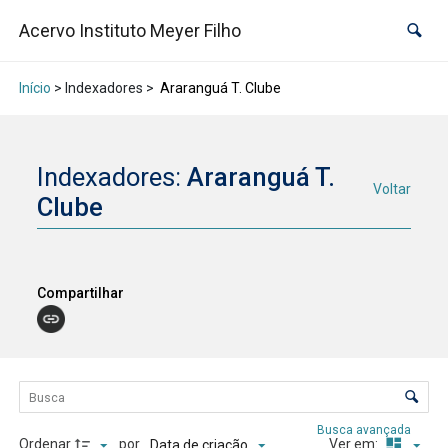
Acervo Instituto Meyer Filho
Início
> Indexadores >
Araranguá T. Clube
Indexadores:
Araranguá T.
Voltar
Clube
Compartilhar
Lista de itens
Controle de ordenação e visualização
Busca avançada
Ordenar
por
Ver em:
Data de criação