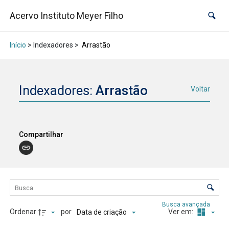
Acervo Instituto Meyer Filho
Início
> Indexadores >
Arrastão
Indexadores:
Arrastão
Voltar
Compartilhar
Lista de itens
Controle de ordenação e visualização
Busca avançada
Ordenar
por
Ver em:
Data de criação