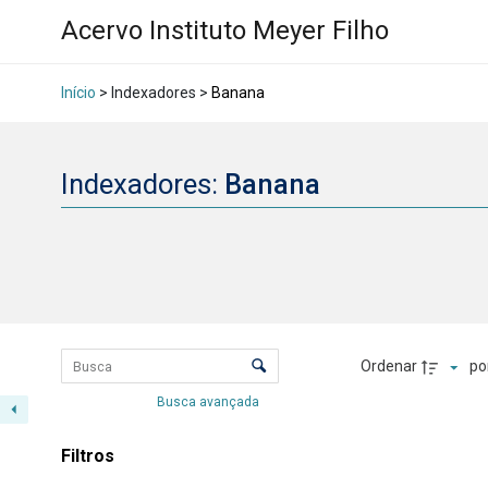
Acervo Instituto Meyer Filho
Início
> Indexadores >
Banana
Indexadores:
Banana
Lista de itens
Controle de ordenação e visualizaçã
Ordenar
po
Busca avançada
Resultados da lis
Filtros