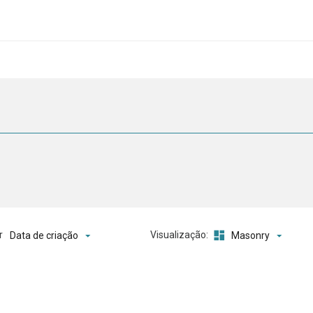
o
r
Visualização:
Data de criação
Masonry
ta de itens