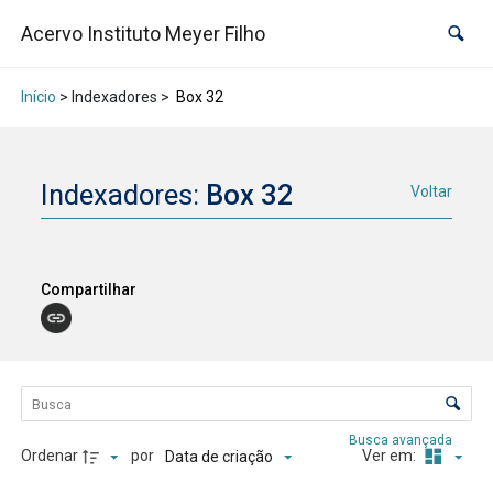
Acervo Instituto Meyer Filho
Início
> Indexadores >
Box 32
Indexadores:
Box 32
Voltar
Compartilhar
Lista de itens
Controle de ordenação e visualização
Busca avançada
Ordenar
por
Ver em:
Data de criação