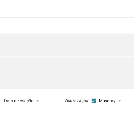
o
r
Visualização:
Data de criação
Masonry
ta de itens