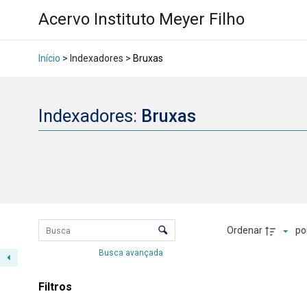
Acervo Instituto Meyer Filho
Início
> Indexadores >
Bruxas
Indexadores:
Bruxas
Lista de itens
Controle de ordenação e visualizaçã
Ordenar
po
Busca avançada
Resultados da lis
Filtros