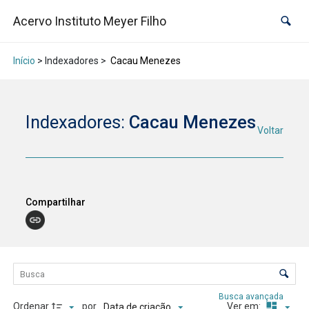
Acervo Instituto Meyer Filho
Início
> Indexadores >
Cacau Menezes
Indexadores:
Cacau Menezes
Voltar
Compartilhar
Lista de itens
Controle de ordenação e visualização
Busca avançada
Ordenar
por
Ver em:
Data de criação