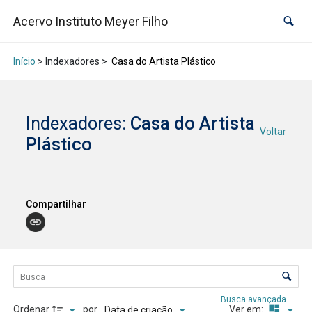
Acervo Instituto Meyer Filho
Início
> Indexadores >
Casa do Artista Plástico
Indexadores:
Casa do Artista
Voltar
Plástico
Compartilhar
Lista de itens
Controle de ordenação e visualização
Busca avançada
Ordenar
por
Ver em:
Data de criação