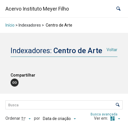
Acervo Instituto Meyer Filho
Início
> Indexadores >
Centro de Arte
Indexadores:
Centro de Arte
Voltar
Compartilhar
Lista de itens
Controle de ordenação e visualização
Busca avançada
Ordenar
por
Ver em:
Data de criação