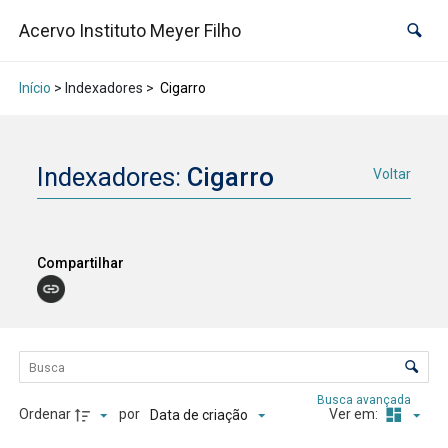
Acervo Instituto Meyer Filho
Início
> Indexadores >
Cigarro
Indexadores:
Cigarro
Voltar
Compartilhar
Lista de itens
Controle de ordenação e visualização
Busca avançada
Ordenar
por
Ver em:
Data de criação