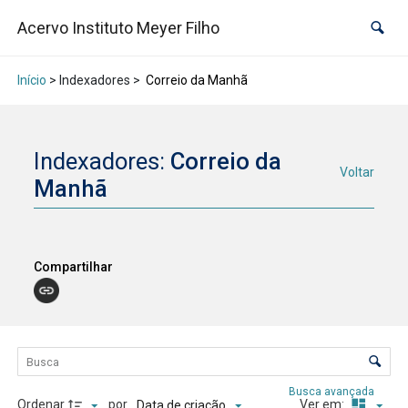
Acervo Instituto Meyer Filho
Início
> Indexadores >
Correio da Manhã
Indexadores:
Correio da
Voltar
Manhã
Compartilhar
Lista de itens
Controle de ordenação e visualização
Busca avançada
Ordenar
por
Ver em:
Data de criação