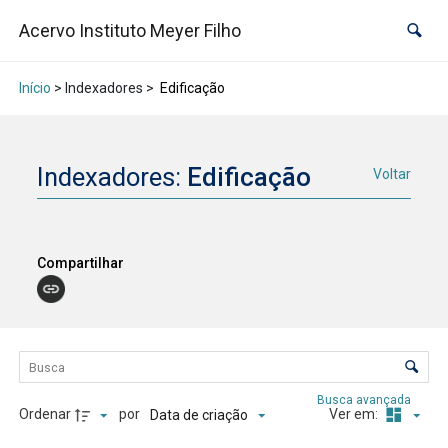
Acervo Instituto Meyer Filho
Início
> Indexadores >
Edificação
Indexadores:
Edificação
Voltar
Compartilhar
Lista de itens
Controle de ordenação e visualização
Busca avançada
Ordenar
por
Ver em:
Data de criação