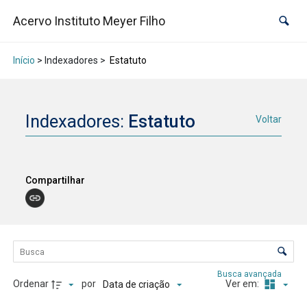
Acervo Instituto Meyer Filho
Início
> Indexadores >
Estatuto
Indexadores:
Estatuto
Voltar
Compartilhar
Lista de itens
Controle de ordenação e visualização
Busca avançada
Ordenar
por
Ver em:
Data de criação