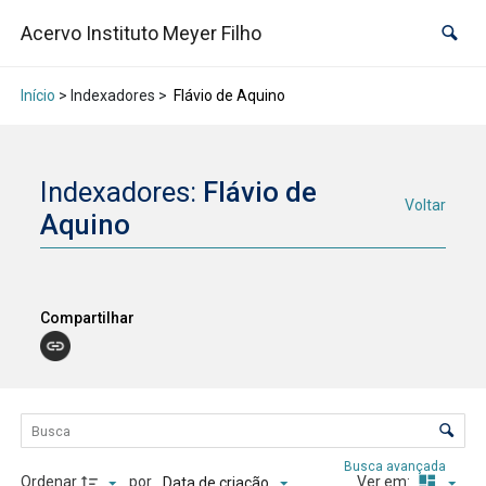
Acervo Instituto Meyer Filho
Início
> Indexadores >
Flávio de Aquino
Indexadores:
Flávio de
Voltar
Aquino
Compartilhar
Lista de itens
Controle de ordenação e visualização
Busca avançada
Ordenar
por
Ver em:
Data de criação