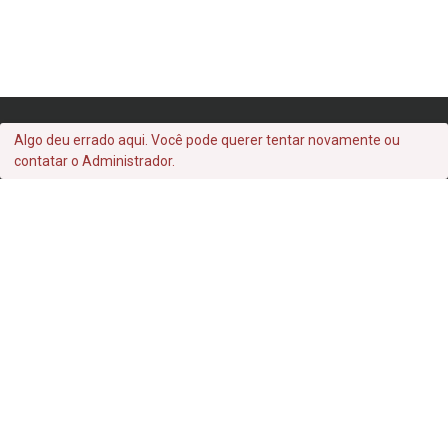
Algo deu errado aqui. Você pode querer tentar novamente ou
contatar o Administrador.
Archives
setembro 2022
Categories
Uncategorized
Acervo Instituto Meyer Filho