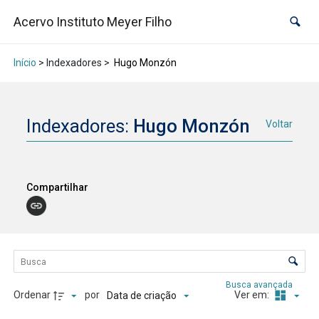
Acervo Instituto Meyer Filho
Início
> Indexadores >
Hugo Monzón
Indexadores:
Hugo Monzón
Voltar
Compartilhar
Lista de itens
Controle de ordenação e visualização
Busca avançada
Ordenar
por
Ver em:
Data de criação