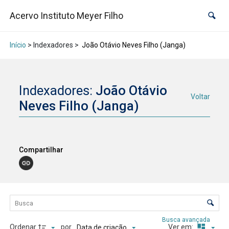
Acervo Instituto Meyer Filho
Início
> Indexadores >
João Otávio Neves Filho (Janga)
Indexadores:
João Otávio
Voltar
Neves Filho (Janga)
Compartilhar
Lista de itens
Controle de ordenação e visualização
Busca avançada
Ordenar
por
Ver em:
Data de criação