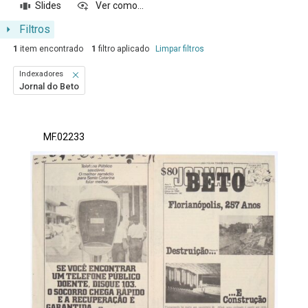
Slides
Ver como...
Filtros
1
item encontrado
1
filtro aplicado
Limpar filtros
Indexadores
Jornal do Beto
Resultados da lista de itens
MF.02233