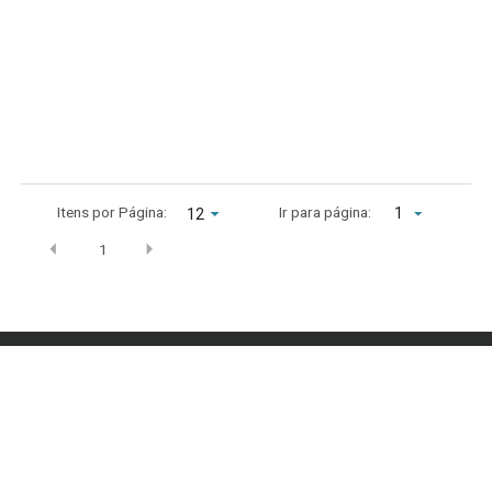
Itens por Página:
Ir para página:
1
1
Archives
setembro 2022