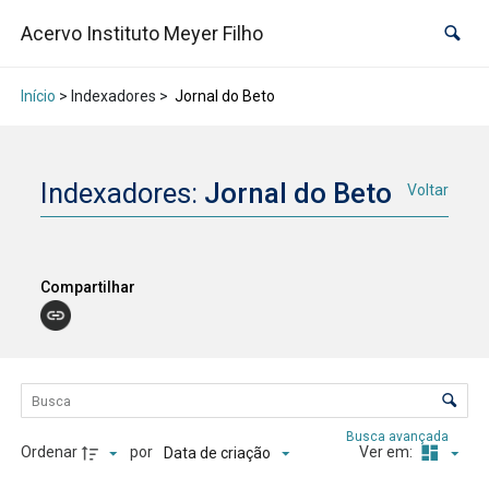
Acervo Instituto Meyer Filho
Início
> Indexadores >
Jornal do Beto
Indexadores:
Jornal do Beto
Voltar
Compartilhar
Lista de itens
Controle de ordenação e visualização
Busca avançada
Ordenar
por
Ver em:
Data de criação