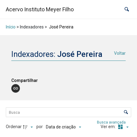
Acervo Instituto Meyer Filho
Início
> Indexadores >
José Pereira
Indexadores:
José Pereira
Voltar
Compartilhar
Lista de itens
Controle de ordenação e visualização
Busca avançada
Ordenar
por
Ver em:
Data de criação