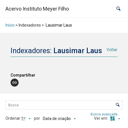
Acervo Instituto Meyer Filho
Início
> Indexadores >
Lausimar Laus
Indexadores:
Lausimar Laus
Voltar
Compartilhar
Lista de itens
Controle de ordenação e visualização
Busca avançada
Ordenar
por
Ver em:
Data de criação