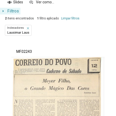
Slides
Ver como...
Filtros
2
itens encontrados
1
filtro aplicado
Limpar filtros
Indexadores
Lausimar Laus
Resultados da lista de itens
MF.02243