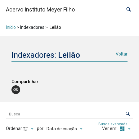
Acervo Instituto Meyer Filho
Início
> Indexadores >
Leilão
Indexadores:
Leilão
Voltar
Compartilhar
Lista de itens
Controle de ordenação e visualização
Busca avançada
Ordenar
por
Ver em:
Data de criação