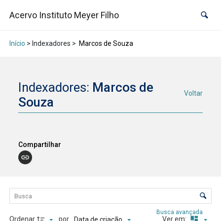
Acervo Instituto Meyer Filho
Início
> Indexadores >
Marcos de Souza
Indexadores:
Marcos de
Voltar
Souza
Compartilhar
Lista de itens
Controle de ordenação e visualização
Busca avançada
Ordenar
por
Ver em:
Data de criação