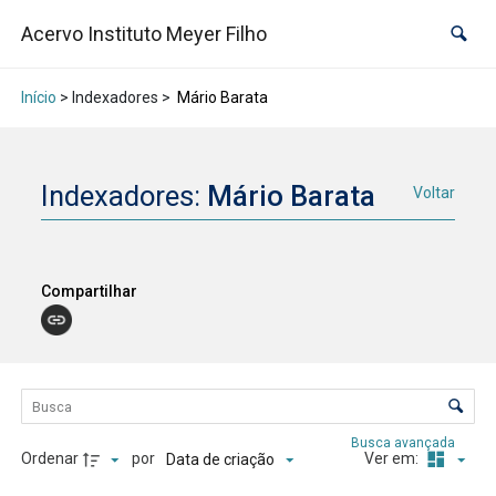
Acervo Instituto Meyer Filho
Início
> Indexadores >
Mário Barata
Indexadores:
Mário Barata
Voltar
Compartilhar
Lista de itens
Controle de ordenação e visualização
Busca avançada
Ordenar
por
Ver em:
Data de criação