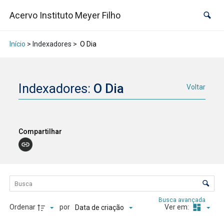
Acervo Instituto Meyer Filho
Início
> Indexadores >
O Dia
Indexadores:
O Dia
Voltar
Compartilhar
Lista de itens
Controle de ordenação e visualização
Busca avançada
Ordenar
por
Ver em:
Data de criação