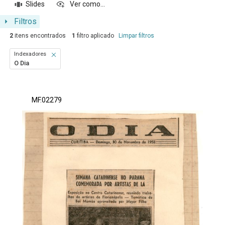
Slides
Ver como...
Filtros
2
itens encontrados
1
filtro aplicado
Limpar filtros
Indexadores
O Dia
Resultados da lista de itens
MF.02279