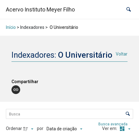
Acervo Instituto Meyer Filho
Início
> Indexadores >
O Universitário
Indexadores:
O Universitário
Voltar
Compartilhar
Lista de itens
Controle de ordenação e visualização
Busca avançada
Ordenar
por
Ver em:
Data de criação