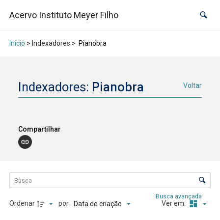
Acervo Instituto Meyer Filho
Início
> Indexadores >
Pianobra
Indexadores:
Pianobra
Voltar
Compartilhar
Lista de itens
Controle de ordenação e visualização
Busca avançada
Ordenar
por
Ver em:
Data de criação