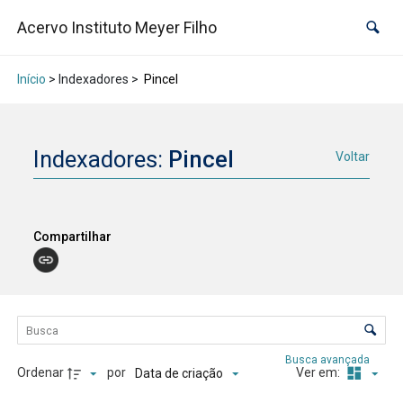
Acervo Instituto Meyer Filho
Início
> Indexadores >
Pincel
Indexadores:
Pincel
Voltar
Compartilhar
Lista de itens
Controle de ordenação e visualização
Busca avançada
Ordenar
por
Ver em:
Data de criação