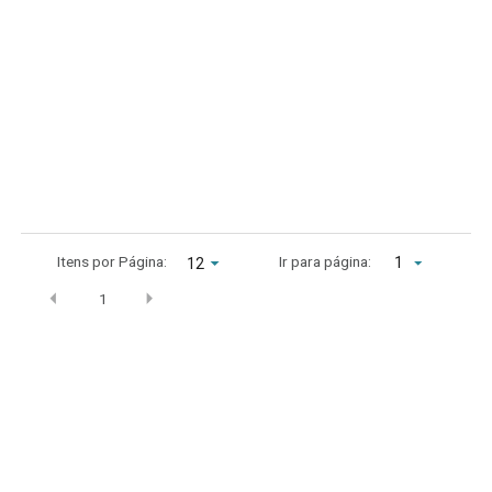
Itens por Página:
Ir para página:
1
1
Archives
setembro 2022