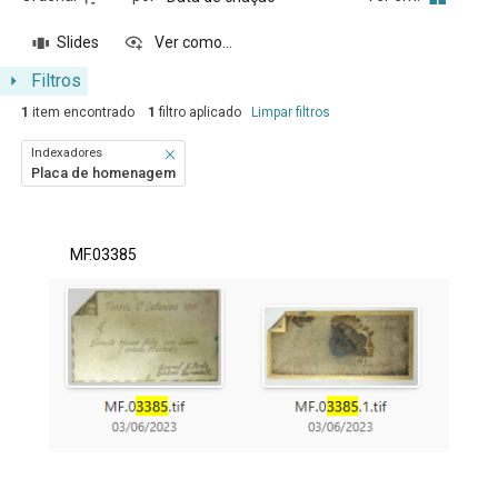
Slides
Ver como...
Filtros
1
item encontrado
1
filtro aplicado
Limpar filtros
Indexadores
Placa de homenagem
Resultados da lista de itens
MF.03385