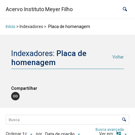
Acervo Instituto Meyer Filho
Início
> Indexadores >
Placa de homenagem
Indexadores:
Placa de
Voltar
homenagem
Compartilhar
Lista de itens
Controle de ordenação e visualização
Busca avançada
Ordenar
por
Ver em:
Data de criação