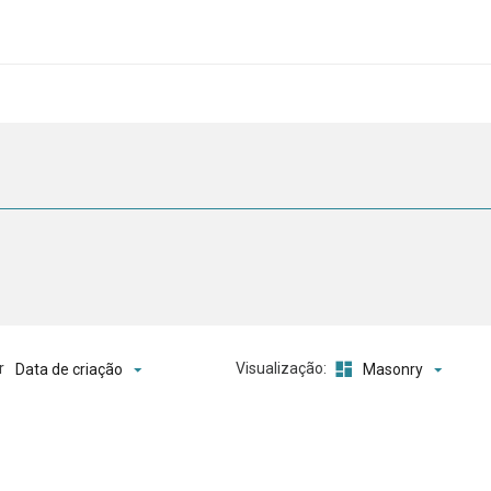
o
r
Visualização:
Data de criação
Masonry
ta de itens