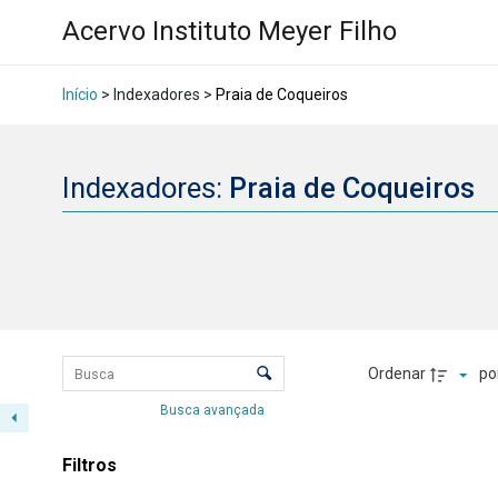
Acervo Instituto Meyer Filho
Início
> Indexadores >
Praia de Coqueiros
Indexadores:
Praia de Coqueiros
Lista de itens
Controle de ordenação e visualizaçã
Ordenar
po
Busca avançada
Resultados da lis
Filtros