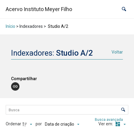
Acervo Instituto Meyer Filho
Início
> Indexadores >
Studio A/2
Indexadores:
Studio A/2
Voltar
Compartilhar
Lista de itens
Controle de ordenação e visualização
Busca avançada
Ordenar
por
Ver em:
Data de criação