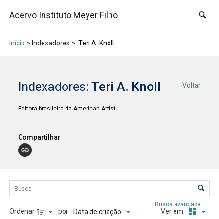
Acervo Instituto Meyer Filho
Início
> Indexadores >
Teri A. Knoll
Indexadores:
Teri A. Knoll
Voltar
Editora brasileira da American Artist
Compartilhar
Lista de itens
Controle de ordenação e visualização
Busca avançada
Ordenar
por
Ver em:
Data de criação