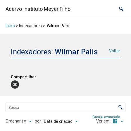
Acervo Instituto Meyer Filho
Início
> Indexadores >
Wilmar Palis
Indexadores:
Wilmar Palis
Voltar
Compartilhar
Lista de itens
Controle de ordenação e visualização
Busca avançada
Ordenar
por
Ver em:
Data de criação