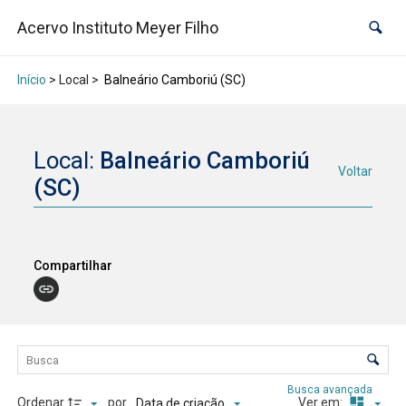
Acervo Instituto Meyer Filho
Início
> Local >
Balneário Camboriú (SC)
Local:
Balneário Camboriú
Voltar
(SC)
Compartilhar
Lista de itens
Controle de ordenação e visualização
Busca avançada
Ordenar
por
Ver em:
Data de criação