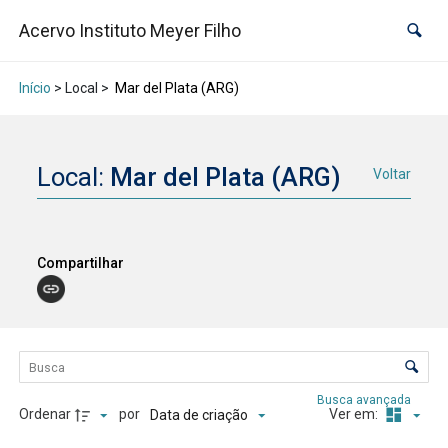
Acervo Instituto Meyer Filho
Início
> Local >
Mar del Plata (ARG)
Local:
Mar del Plata (ARG)
Voltar
Compartilhar
Lista de itens
Controle de ordenação e visualização
Busca avançada
Ordenar
por
Ver em:
Data de criação