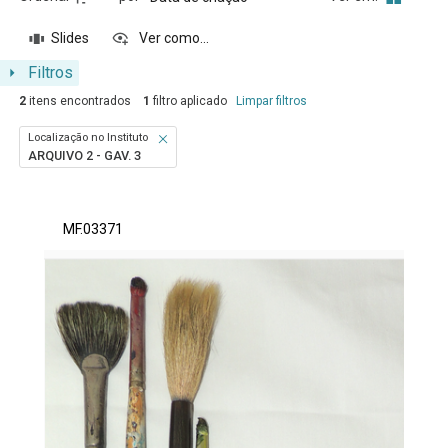
Slides
Ver como...
Filtros
2
itens encontrados
1
filtro aplicado
Limpar filtros
Localização no Instituto
ARQUIVO 2 - GAV. 3
Resultados da lista de itens
MF.03371