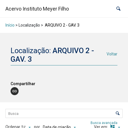
Acervo Instituto Meyer Filho
Início
> Localização >
ARQUIVO 2 - GAV. 3
Localização:
ARQUIVO 2 -
Voltar
GAV. 3
Compartilhar
Lista de itens
Controle de ordenação e visualização
Busca avançada
Ordenar
por
Ver em:
Data de criação