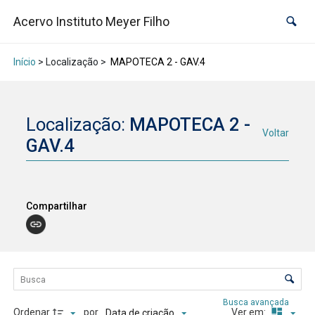
Acervo Instituto Meyer Filho
Início
> Localização >
MAPOTECA 2 - GAV.4
Localização:
MAPOTECA 2 -
Voltar
GAV.4
Compartilhar
Lista de itens
Controle de ordenação e visualização
Busca avançada
Ordenar
por
Ver em:
Data de criação