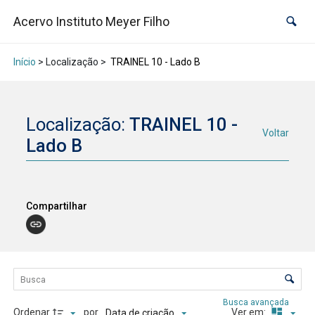
Acervo Instituto Meyer Filho
Início
> Localização >
TRAINEL 10 - Lado B
Localização:
TRAINEL 10 -
Voltar
Lado B
Compartilhar
Lista de itens
Controle de ordenação e visualização
Busca avançada
Ordenar
por
Ver em:
Data de criação