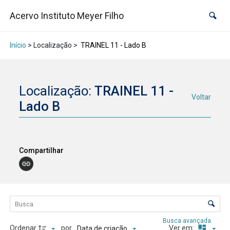
Acervo Instituto Meyer Filho
Início
> Localização >
TRAINEL 11 - Lado B
Localização:
TRAINEL 11 -
Voltar
Lado B
Compartilhar
Lista de itens
Controle de ordenação e visualização
Busca avançada
Ordenar
por
Ver em:
Data de criação