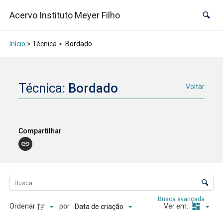
Acervo Instituto Meyer Filho
Início
> Técnica >
Bordado
Técnica:
Bordado
Voltar
Compartilhar
Lista de itens
Controle de ordenação e visualização
Busca avançada
Ordenar
por
Ver em:
Data de criação