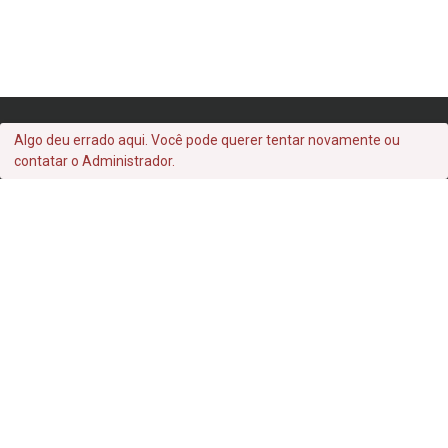
Algo deu errado aqui. Você pode querer tentar novamente ou
contatar o Administrador.
Archives
setembro 2022
Categories
Uncategorized
Acervo Instituto Meyer Filho