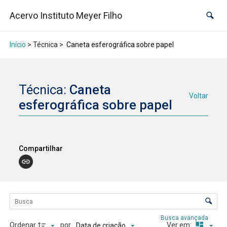
Acervo Instituto Meyer Filho
Início
> Técnica >
Caneta esferográfica sobre papel
Técnica:
Caneta
Voltar
esferográfica sobre papel
Compartilhar
Lista de itens
Controle de ordenação e visualização
Busca avançada
Ordenar
por
Ver em:
Data de criação