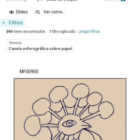
Slides
Ver como...
Filtros
390
itens encontrados
1
filtro aplicado
Limpar filtros
Técnica
Caneta esferográfica sobre papel
Resultados da lista de itens
MF.00905