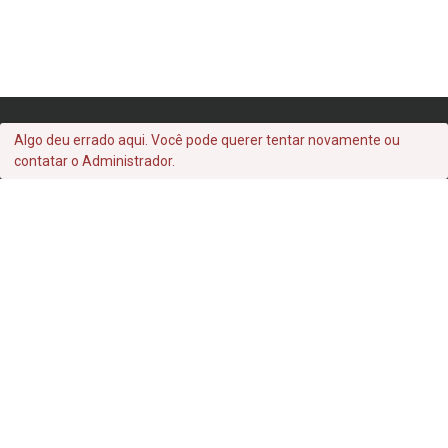
Algo deu errado aqui. Você pode querer tentar novamente ou
contatar o Administrador.
Archives
setembro 2022
Categories
Uncategorized
Acervo Instituto Meyer Filho