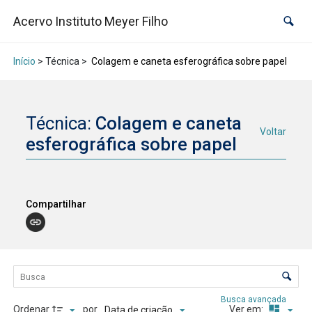
Acervo Instituto Meyer Filho
Início
> Técnica >
Colagem e caneta esferográfica sobre papel
Técnica:
Colagem e caneta
Voltar
esferográfica sobre papel
Compartilhar
Lista de itens
Controle de ordenação e visualização
Busca avançada
Ordenar
por
Ver em:
Data de criação