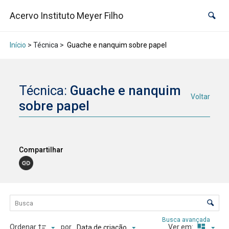
Acervo Instituto Meyer Filho
Início
> Técnica >
Guache e nanquim sobre papel
Técnica:
Guache e nanquim
Voltar
sobre papel
Compartilhar
Lista de itens
Controle de ordenação e visualização
Busca avançada
Ordenar
por
Ver em:
Data de criação