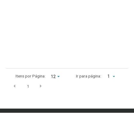
Itens por Página:
Ir para página:
1
1
Archives