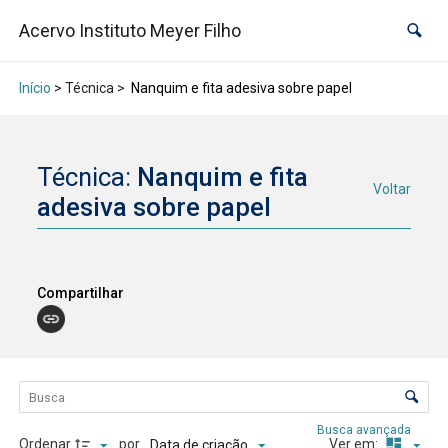
Acervo Instituto Meyer Filho
Início
> Técnica >
Nanquim e fita adesiva sobre papel
Técnica:
Nanquim e fita
Voltar
adesiva sobre papel
Compartilhar
Lista de itens
Controle de ordenação e visualização
Busca avançada
Ordenar
por
Ver em:
Data de criação