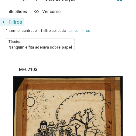
Slides
Ver como...
Filtros
1
item encontrado
1
filtro aplicado
Limpar filtros
Técnica
Nanquim e fita adesiva sobre papel
Resultados da lista de itens
MF.02103