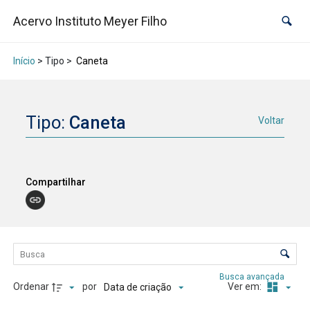
Acervo Instituto Meyer Filho
Início
> Tipo >
Caneta
Tipo:
Caneta
Voltar
Compartilhar
Lista de itens
Controle de ordenação e visualização
Busca avançada
Ordenar
por
Ver em:
Data de criação