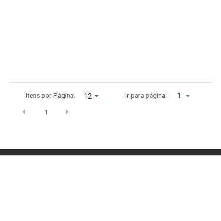
Itens por Página:
Ir para página:
1
1
Archives
setembro 2022