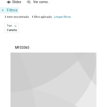
Slides
Ver como...
Filtros
1
item encontrado
1
filtro aplicado
Limpar filtros
Tipo
Caneta
Resultados da lista de itens
MF.03365