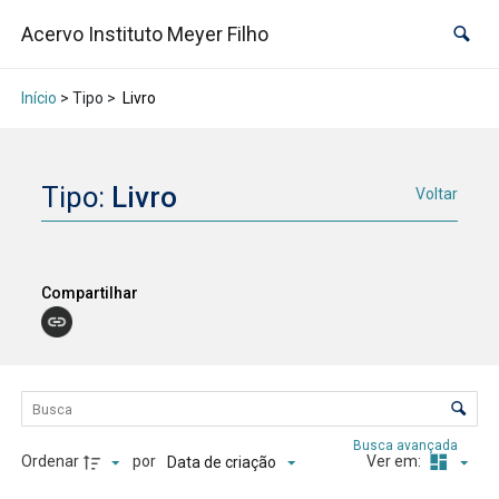
Acervo Instituto Meyer Filho
Início
> Tipo >
Livro
Tipo:
Livro
Voltar
Compartilhar
Lista de itens
Controle de ordenação e visualização
Busca avançada
Ordenar
por
Ver em:
Data de criação