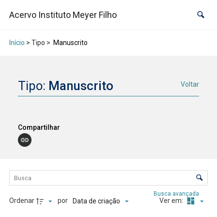
Acervo Instituto Meyer Filho
Início
> Tipo >
Manuscrito
Tipo:
Manuscrito
Voltar
Compartilhar
Lista de itens
Controle de ordenação e visualização
Busca avançada
Ordenar
por
Ver em:
Data de criação